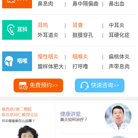
鼻息肉
|
鼻中隔偏曲
|
鼻出血
耳鸣
|
耳聋
|
中耳炎
耳科
外耳道炎
|
鼓膜穿孔
|
耳硬化症
慢性咽炎
|
咽喉炎
|
扁桃体炎
咽喉
腺样体肥大
|
打呼噜
|
声带息肉
科
免费预约>>
快速咨询>>