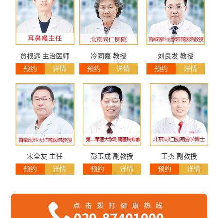
贠根远 主治医师
冷同嘉 教授
刘良发 教授
预约
详情
预约
详情
预约
详情
宋全友 主任
彭玉成 副教授
王杰 副教授
预约
详情
预约
详情
预约
详情