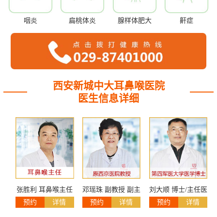
咽炎
扁桃体炎
腺样体肥大
鼾症
西安新城中大耳鼻喉医院
医生信息详细
张胜利 耳鼻喉主任
邓瑶珠 副教授 副主
刘大顺 博士/主任医
预约
详情
预约
详情
预约
详情
任医师
师