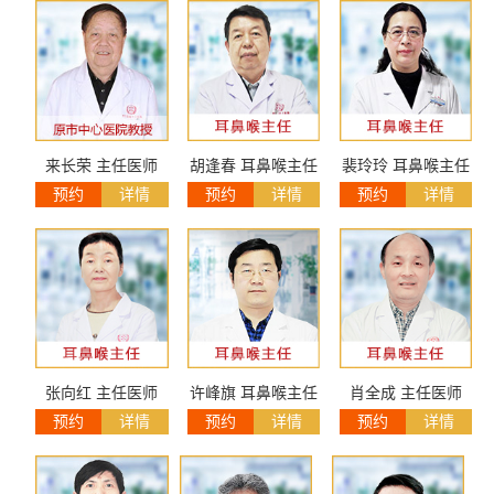
来长荣 主任医师
胡逢春 耳鼻喉主任
裴玲玲 耳鼻喉主任
预约
详情
预约
详情
预约
详情
张向红 主任医师
许峰旗 耳鼻喉主任
肖全成 主任医师
预约
详情
预约
详情
预约
详情